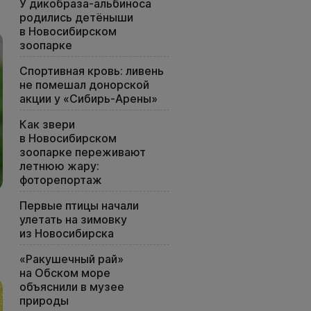
У дикобраза-альбиноса
родились детёныши
в Новосибирском
зоопарке
Спортивная кровь: ливень
не помешал донорской
акции у «Сибирь-Арены»
Как звери
в Новосибирском
зоопарке переживают
летнюю жару:
фоторепортаж
Первые птицы начали
улетать на зимовку
из Новосибирска
«Ракушечный рай»
на Обском море
объяснили в музее
природы