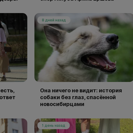
8 дней назад
есть,
Она ничего не видит: история
 ответ
собаки без глаз, спасённой
новосибирцами
1 день назад