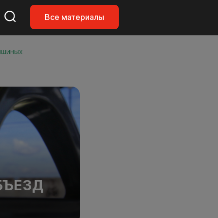
Все материалы
мшиных
БЪЕЗД