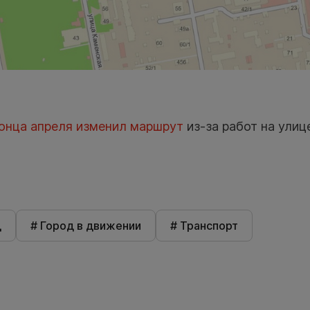
онца апреля изменил маршрут
из-за работ на улиц
д
# Город в движении
# Транспорт