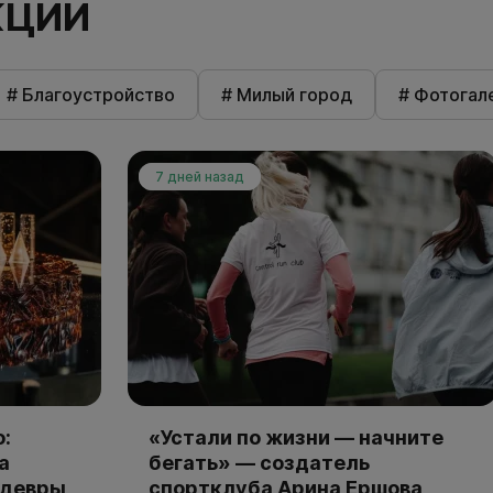
КЦИИ
# Благоустройство
# Милый город
# Фотогал
7 дней назад
:
«Устали по жизни — начните
а
бегать» — создатель
едевры
спортклуба Арина Ершова