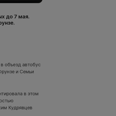
х до 7 мая.
рунзе.
в объезд автобус
Фрунзе и Семьи
нтировала в этом
ностью
сим Кудрявцев