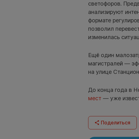
светофоров. Пред
анализируют интен
формате регулиро
позволил перевес
изменилась ситуац
Ещё один малозат
магистралей — эф
на улице Станцион
До конца года в 
мест
— уже извест
Поделиться