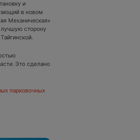
тановку и
отающий в новом
вая Механическая»
В лучшую сторону
 Тайгинской.
остью
асти. Это сделано
ных парковочных