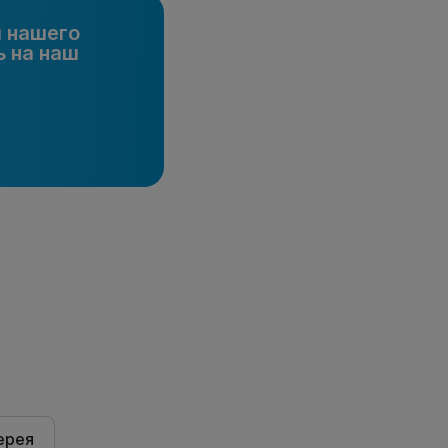
и нашего
 на наш
ерея