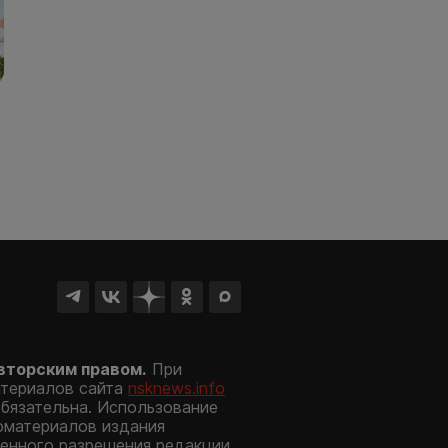
вторским правом.
При
атериалов сайта
nsknews.info
обязательна. Использование
оматериалов издания
енного разрешения редакции.