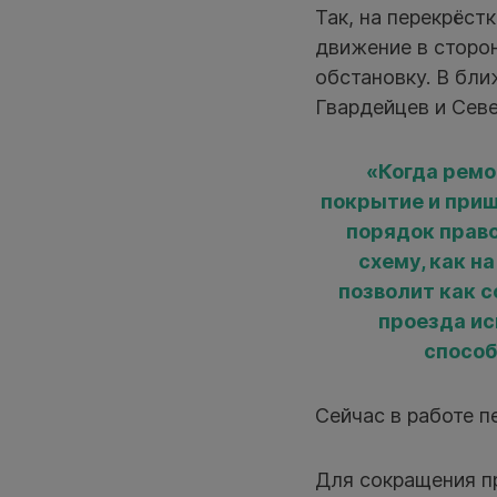
Так, на перекрёст
движение в сторон
обстановку. В бли
Гвардейцев и Севе
«Когда ремо
покрытие и приш
порядок право
схему, как н
позволит как 
проезда ис
способ
Сейчас в работе п
Для сокращения п