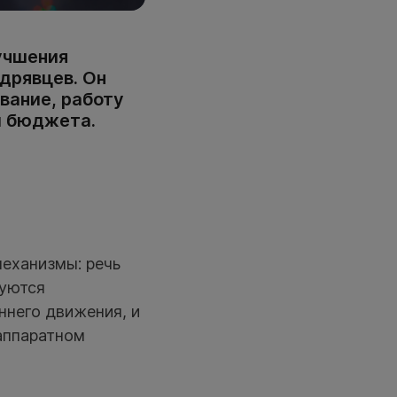
учшения
дрявцев. Он
вание, работу
й бюджета.
еханизмы: речь
руются
ннего движения, и
аппаратном