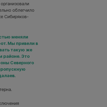
 организовали
тельно облегчило
ке Сибиряков-
остью меняли
от. Мы привели в
овать такую же
м районе. Это
роны Северного
 пропускную
далаев.
терна.
ключения