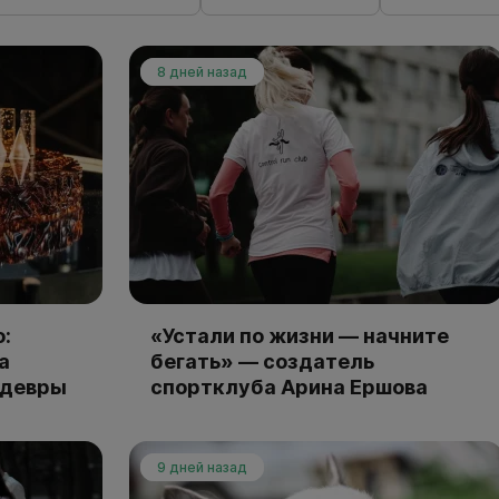
8 дней назад
:
«Устали по жизни — начните
а
бегать» — создатель
едевры
спортклуба Арина Ершова
9 дней назад