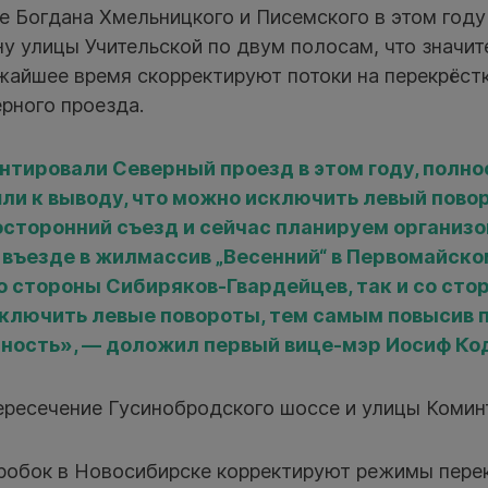
ке Богдана Хмельницкого и Писемского в этом году
у улицы Учительской по двум полосам, что значи
жайшее время скорректируют потоки на перекрёст
рного проезда.
нтировали Северный проезд в этом году, полн
ли к выводу, что можно исключить левый повор
сторонний съезд и сейчас планируем организ
а въезде в жилмассив „Весенний“ в Первомайско
со стороны Сибиряков-Гвардейцев, так и со сто
ключить левые повороты, тем самым повысив
ность», — доложил первый вице-мэр Иосиф Ко
ересечение Гусинобродского шоссе и улицы Комин
робок в Новосибирске корректируют режимы пере