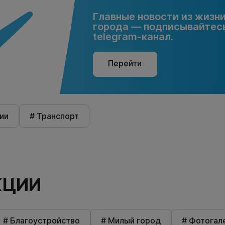
Главные новости из жизн
города — подписывайтесь
telegram-канал.
Перейти
ии
# Транспорт
КЦИИ
# Благоустройство
# Милый город
# Фотогал