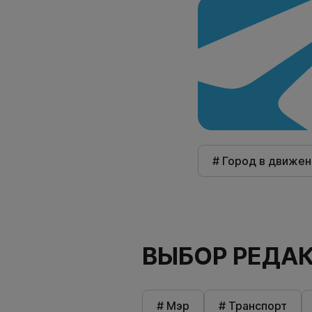
# Город в движен
ВЫБОР РЕДА
# Мэр
# Транспорт