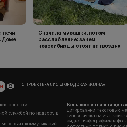
а печи
Сначала мурашки, потом —
в Доме
расслабление: зачем
новосибирцы стоят на гвоздях
О ПРОЕКТЕ
РАДИО «ГОРОДСКАЯ ВОЛНА»
6+
кие новости»
Весь контент защищён а
цитировании текстовых м
ой службой по надзору в
гиперссылка на источник 
видео, инфографики и фот
и массовых коммуникаций
допустимо только с письм