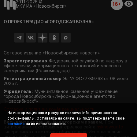
2011-2026 ©
16+
МКУ ИА «Новосибирск»
О ПРОЕКТЕ
РАДИО «ГОРОДСКАЯ ВОЛНА»
Сетевое издание «Новосибирские новости»
Зарегистрировано
Федеральной службой по надзору в
сфере связи,
информационных технологий и массовых
коммуникаций (Роскомнадзор)
Регистрационный номер
Эл № ФС77-89763 от 08 июля
2025 г.
Учредитель:
Муниципальное казённое учреждение
города Новосибирска «Информационное агентство
"Новосибирск"»
Согласие и политика конфиденциальности
На информационном ресурсе
nsknews.info
применяются
cookie-файлы. Оставаясь на сайте, вы подтверждаете своё
Весь контент защищён авторским правом.
При
согласие
на их использование.
цитировании текстовых материалов сайта
nsknews.info
гиперссылка на источник обязательна. Использование
видео, инфографики и фотоматериалов издания допустимо