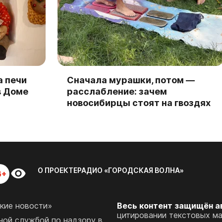
а печи
Сначала мурашки, потом —
в Доме
расслабление: зачем
новосибирцы стоят на гвоздях
О ПРОЕКТЕ
РАДИО «ГОРОДСКАЯ ВОЛНА»
6+
кие новости»
Весь контент защищён а
цитировании текстовых м
ой службой по надзору в