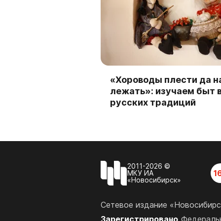
«Хороводы плести да н
лежать»: изучаем быт 
русских традиций
2011-2026 ©
1
МКУ ИА
«Новосибирск»
Сетевое издание «Новосибирс
Зарегистрировано
Федеральн