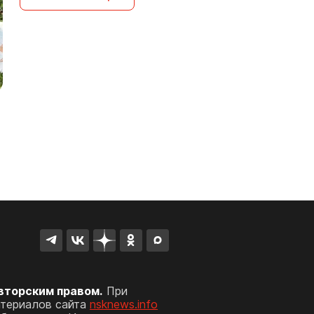
вторским правом.
При
атериалов сайта
nsknews.info