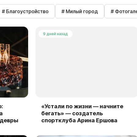
# Благоустройство
# Милый город
# Фотогал
9 дней назад
:
«Устали по жизни — начните
а
бегать» — создатель
едевры
спортклуба Арина Ершова