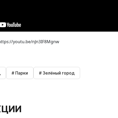
https://youtu.be/nJn3IF8Mgnw
д
# Парки
# Зелёный город
КЦИИ