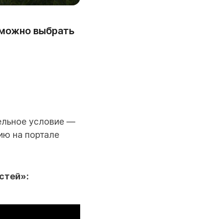
 можно выбрать
тельное условие —
ию на портале
стей»: