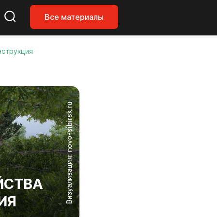
Все материалы
нструкция
Визуализация: novo-sibirsk.ru
ЙСТВА
ИЯ