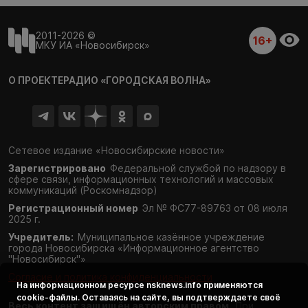
2011-2026 ©
16+
МКУ ИА «Новосибирск»
О ПРОЕКТЕ
РАДИО «ГОРОДСКАЯ ВОЛНА»
Сетевое издание «Новосибирские новости»
Зарегистрировано
Федеральной службой по надзору в
сфере связи,
информационных технологий и массовых
коммуникаций (Роскомнадзор)
Регистрационный номер
Эл № ФС77-89763 от 08 июля
2025 г.
Учредитель:
Муниципальное казённое учреждение
города Новосибирска «Информационное агентство
"Новосибирск"»
Согласие и политика конфиденциальности
На информационном ресурсе
nsknews.info
применяются
cookie-файлы. Оставаясь на сайте, вы подтверждаете своё
Весь контент защищён авторским правом.
При