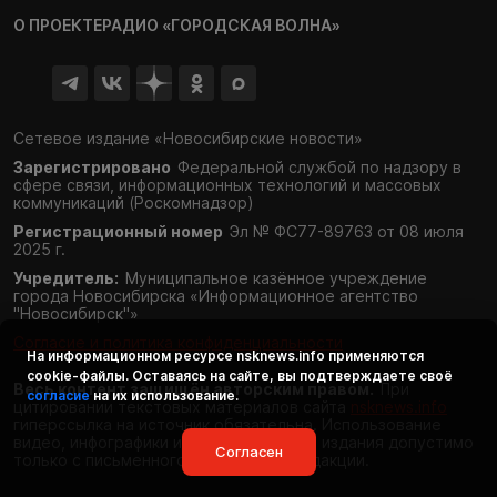
О ПРОЕКТЕ
РАДИО «ГОРОДСКАЯ ВОЛНА»
Сетевое издание «Новосибирские новости»
Зарегистрировано
Федеральной службой по надзору в
сфере связи,
информационных технологий и массовых
коммуникаций (Роскомнадзор)
Регистрационный номер
Эл № ФС77-89763 от 08 июля
2025 г.
Учредитель:
Муниципальное казённое учреждение
города Новосибирска «Информационное агентство
"Новосибирск"»
Согласие и политика конфиденциальности
На информационном ресурсе
nsknews.info
применяются
cookie-файлы. Оставаясь на сайте, вы подтверждаете своё
Весь контент защищён авторским правом.
При
согласие
на их использование.
цитировании текстовых материалов сайта
nsknews.info
гиперссылка на источник обязательна. Использование
видео, инфографики и фотоматериалов издания допустимо
Согласен
только с письменного разрешения редакции.