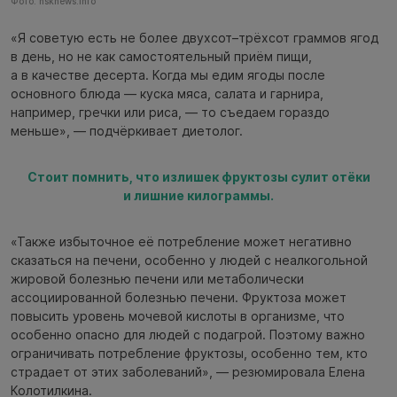
Фото: nsknews.info
«Я советую есть не более двухсот–трёхсот граммов ягод
в день, но не как самостоятельный приём пищи,
а в качестве десерта. Когда мы едим ягоды после
основного блюда — куска мяса, салата и гарнира,
например, гречки или риса, — то съедаем гораздо
меньше», — подчёркивает диетолог.
Стоит помнить, что излишек фруктозы сулит отёки
и лишние килограммы.
«Также избыточное её потребление может негативно
сказаться на печени, особенно у людей с неалкогольной
жировой болезнью печени или метаболически
ассоциированной болезнью печени. Фруктоза может
повысить уровень мочевой кислоты в организме, что
особенно опасно для людей с подагрой. Поэтому важно
ограничивать потребление фруктозы, особенно тем, кто
страдает от этих заболеваний», — резюмировала Елена
Колотилкина.