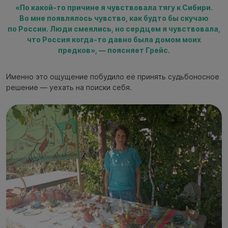
«По какой-то причине я чувствовала тягу к Сибири.
Во мне появлялось чувство, как будто бы скучаю
по России. Люди смеялись, но сердцем я чувствовала,
что Россия когда-то давно была домом моих
предков», — поясняет Грейс.
Именно это ощущение побудило её принять судьбоносное
решение — уехать на поиски себя.