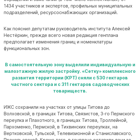
1434 участников и экспертов, профильных муниципальных
подразделений, ресурсоснабжающих организаций.
Как пояснил депутатам руководитель института Алексей
Нестёркин, прежде всего новая редакция генплана
предполагает изменения границ и номенклатуры
функциональных зон.
В самостоятельную зону выделили индивидуальную и
малоэтажную жилую застройку. «Сетку» комплексного
развития территории (КРТ) сняли с 530 гектаров
частного сектора и с 311 гектаров садоводческих
товариществ.
ИЖС сохранили на участках от улицы Титова до
Волховской, в границах Титова, Связистов, 3-го Пермского
переулка и Плахотного, в границах Титова, Троллейной,
Пархоменко, Пермской, в Тихвинских переулках, на
Вертковской, Тульской, Телевизионной и Станиславского,
Прокопьевской. Кроме того, в генплане оставили дачи за