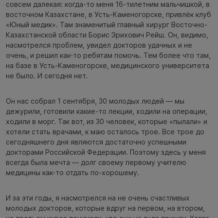
совсем далекая: когда-то меня 16-тилетним мальчишкой, в
восточном Казахстане, в Усть-Каменогорске, привлёк клуб
«Юный медик». Там знаменитый главный хирург Восточно-
Казахстанской области Борис Эрихович Рейш. Он, видимо,
насмотрелся проблем, увидел докторов удачных и не
очень, и решил как-то ребятам помочь. Тем более что там,
на базе в Усть-Каменогорске, медицинского университета
не было. И сегодня нет.
Он нас собрал 1 сентября, 30 молодых людей — мы
дежурили, готовили какие-то лекции, ходили на операции,
ходили в морг. Так вот, из 30 человек, которые «пылали» и
хотели стать врачами, к маю осталось трое. Все трое до
сегодняшнего дня являются достаточно успешными
докторами Российской Федерации. Поэтому здесь у меня
всегда была мечта — долг своему первому учителю
медицины как-то отдать по-хорошему.
И за эти годы, я насмотрелся на не очень счастливых
молодых докторов, которые вдруг на первом, на втором,