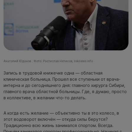
Анатолий Юданов . Фото: Ростислав Нетисов, nsknews.info
Запись в трудовой книжечке одна — областная
клиническая больница. Прошел все ступеньки от врача-
интерна и до сегодняшнего дня: главного хирурга Сибири,
главного врача областной больницы. Где, я думаю, просто
в коллективе, в желании что-то делать.
А когда есть желание — объективно ты в это колесо, в
этот водоворот включён — откуда силы берутся?
Традиционно всю жизнь занимался спортом. Всегда.
Причём занимался спортом профессионально. Начиная с