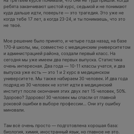
на третьем курсе понимали, что они не туда пришли. Когда
ребята заканчивают шестой курс, седьмой и не понимают
куда дальше идти, поверьте — это трагедия. Это уже не
когда тебе 17 лет, а когда 23-24, и ты понимаешь, что это
не твоё.
Мое решение было принято, и четыре года назад, на базе
170-й школы, мы, совместно с медицинским университетом
и администрацией района, создали первый класс. На
сегодня мы уже имеем два первых выпуска. Статистика
очень интересная. Два года — 10-11 классы учатся, и два
выпуска уже есть — это 1 и 2 курс в медицинском
университете. Мы также набираем 30 человек. И два года
подряд из 30 человек не хотят идти в медицинский
институт после окончания этих двух лет 15 человек, 50%.
Здорово? Здорово! 30 человек мы спасли от главной
роковой ошибки в выборе профессии... Они эту ошибку
миновали.
Там всё очень просто — подготовлена хорошая база:
биология, химия, иностранный язык, но главное не это.