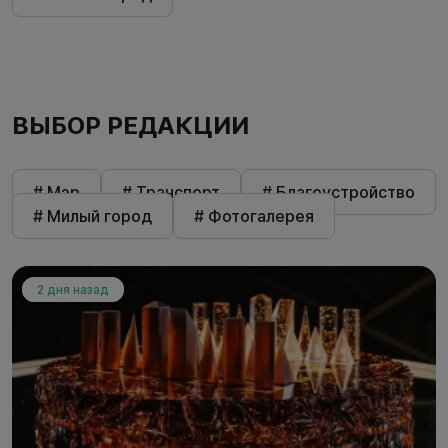
ВЫБОР РЕДАКЦИИ
# Мэр
# Транспорт
# Благоустройство
# Милый город
# Фотогалерея
2 дня назад