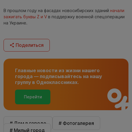
В прошлом году на фасадах новосибирских зданий
начали
зажигать буквы Z и V
в поддержку военной спецоперации
на Украине.
Поделиться
Главные новости из жизни нашего
города — подписывайтесь на нашу
группу в Одноклассниках.
Перейти
# Дом в городе
# Фотогалерея
# Милый город