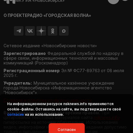
МКУ ИА «Новосибирск»
О ПРОЕКТЕ
РАДИО «ГОРОДСКАЯ ВОЛНА»
Сетевое издание «Новосибирские новости»
Зарегистрировано
Федеральной службой по надзору в
сфере связи,
информационных технологий и массовых
коммуникаций (Роскомнадзор)
Регистрационный номер
Эл № ФС77-89763 от 08 июля
2025 г.
Учредитель:
Муниципальное казённое учреждение
города Новосибирска «Информационное агентство
"Новосибирск"»
Согласие и политика конфиденциальности
На информационном ресурсе
nsknews.info
применяются
cookie-файлы. Оставаясь на сайте, вы подтверждаете своё
Весь контент защищён авторским правом.
При
согласие
на их использование.
цитировании текстовых материалов сайта
nsknews.info
гиперссылка на источник обязательна. Использование
видео, инфографики и фотоматериалов издания допустимо
Согласен
только с письменного разрешения редакции.