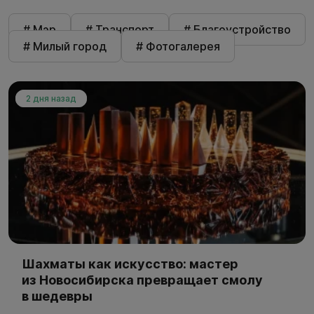
# Мэр
# Транспорт
# Благоустройство
# Милый город
# Фотогалерея
2 дня назад
Шахматы как искусство: мастер
из Новосибирска превращает смолу
в шедевры