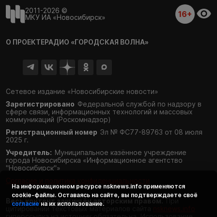
2011-2026 ©
16+
МКУ ИА «Новосибирск»
О ПРОЕКТЕ
РАДИО «ГОРОДСКАЯ ВОЛНА»
Сетевое издание «Новосибирские новости»
Зарегистрировано
Федеральной службой по надзору в
сфере связи,
информационных технологий и массовых
коммуникаций (Роскомнадзор)
Регистрационный номер
Эл № ФС77-89763 от 08 июля
2025 г.
Учредитель:
Муниципальное казённое учреждение
города Новосибирска «Информационное агентство
"Новосибирск"»
Согласие и политика конфиденциальности
На информационном ресурсе
nsknews.info
применяются
cookie-файлы. Оставаясь на сайте, вы подтверждаете своё
Весь контент защищён авторским правом.
При
согласие
на их использование.
цитировании текстовых материалов сайта
nsknews.info
гиперссылка на источник обязательна. Использование