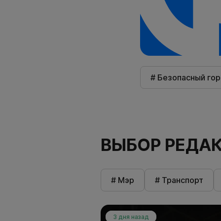
# Безопасный го
ВЫБОР РЕДА
# Мэр
# Транспорт
3 дня назад