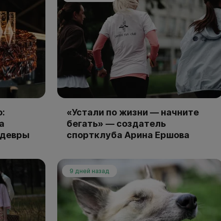
:
«Устали по жизни — начните
а
бегать» — создатель
едевры
спортклуба Арина Ершова
9 дней назад