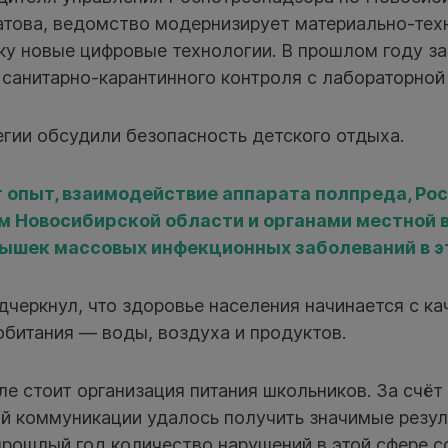
това, ведомство модернизирует материально-техн
ку новые цифровые технологии. В прошлом году з
 санитарно-карантинного контроля с лабораторной
гии обсудили безопасность детского отдыха.
 опыт, взаимодействие аппарата полпреда, Р
м Новосибирской области и органами местной 
ышек массовых инфекционных заболеваний в э
черкнул, что здоровье населения начинается с к
битания — воды, воздуха и продуктов.
е стоит организация питания школьников. За счё
 коммуникации удалось получить значимые резул
прошлый год количество нарушений в этой сфере с