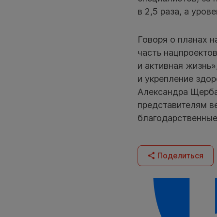
в 2,5 раза, а уро
Говоря о планах н
часть нацпроекто
и активная жизнь
и укрепление здо
Александра Щербат
представителям в
благодарственные
Поделиться