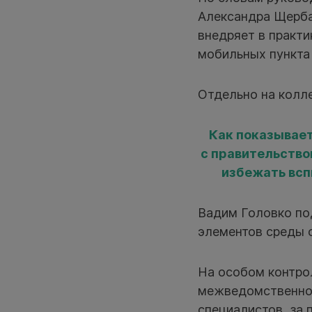
Александра Щерба
внедряет в практи
мобильных пункта
Отдельно на колле
Как показывает
с правительство
избежать всп
Вадим Головко под
элементов среды о
На особом контрол
межведомственной
специалистов, за 