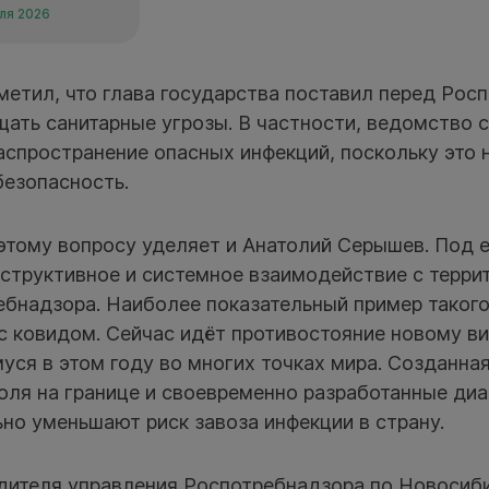
аля 2026
метил, что глава государства поставил перед Рос
ать санитарные угрозы. В частности, ведомство 
аспространение опасных инфекций, поскольку это
безопасность.
этому вопросу уделяет и Анатолий Серышев. Под 
структивное и системное взаимодействие с терр
ебнадзора. Наиболее показательный пример таког
с ковидом. Сейчас идёт противостояние новому ви
ся в этом году во многих точках мира. Созданна
оля на границе и своевременно разработанные ди
но уменьшают риск завоза инфекции в страну.
дителя управления Роспотребнадзора по Новосиб