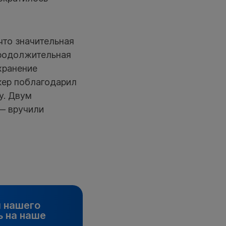
что значительная
Продолжительная
хранение
кер поблагодарил
у. Двум
— вручили
и нашего
 на наше