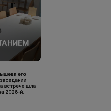
ТАНИЕМ
рышева его
 заседании
На встрече шла
на 2026-й.