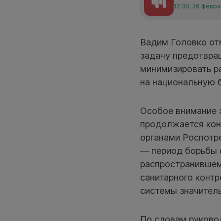
12:30, 26 февр
Вадим Головко от
задачу предотвращ
минимизировать р
на национальную 
Особое внимание 
продолжается кон
органами Роспотр
— период борьбы 
распространившему
санитарного контр
системы значитель
По словам руково