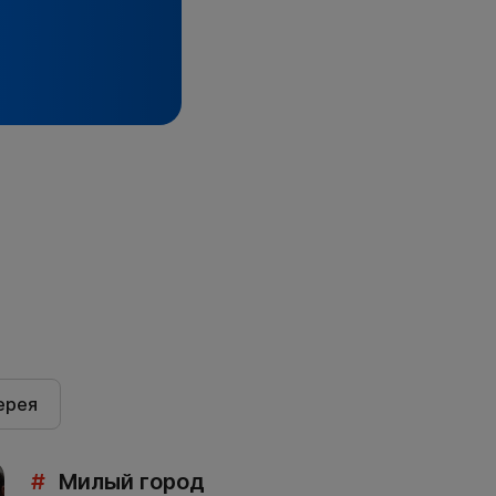
ерея
#
Милый город