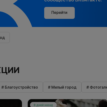
Перейти
род
КЦИИ
# Благоустройство
# Милый город
# Фотогал
8 дней назад