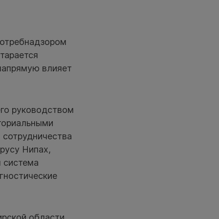
потребнадзором
старается
 напрямую влияет
его руководством
иториальными
о сотрудничества
русу Нипах,
я система
агностические
ирской области