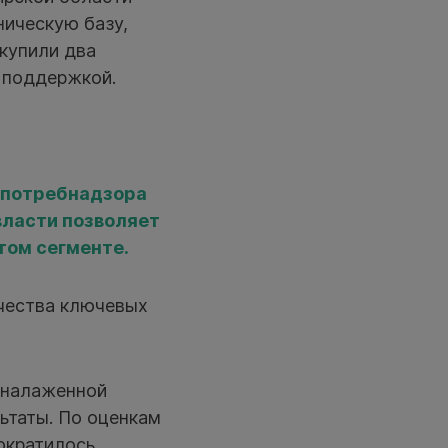
ическую базу,
акупили два
 поддержкой.
оспотребнадзора
власти позволяет
том сегменте.
ачества ключевых
т налаженной
ьтаты. По оценкам
ократилось