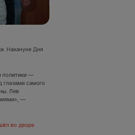
ки. Накануне Дня
й политики —
д глазами самого
ны. Лев
ниями», —
шёл во дворе