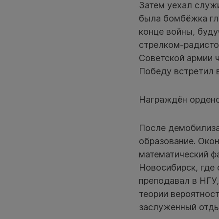
Затем уехал служи
была бомбёжка глу
конце войны, буду
стрелком-радисто
Советской армии ч
Победу встретил 
Награждён орденом
После демобилиза
образование. Окон
математический фа
Новосибирск, где 
преподавал в НГУ,
теории вероятност
заслуженный отды