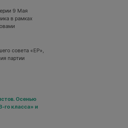
ерии 9 Мая
ика в рамках
ловами
шего совета «ЕР»,
ия партии
истов. Осенью
-го класса» и