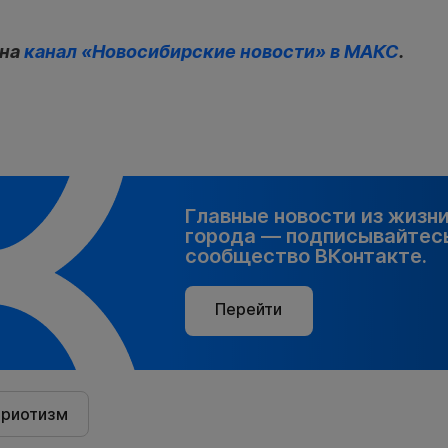
 на
канал «Новосибирские новости» в МАКС
.
Главные новости из жизн
города — подписывайтесь
сообщество ВКонтакте.
Перейти
триотизм