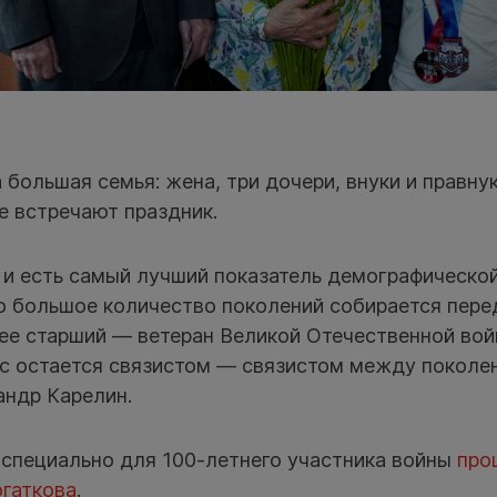
 большая семья: жена, три дочери, внуки и правну
е встречают праздник.
 и есть самый лучший показатель демографическо
о большое количество поколений собирается пере
ее старший — ветеран Великой Отечественной вой
ас остается связистом — связистом между поколе
андр Карелин.
 специально для 100-летнего участника войны
про
огаткова
.