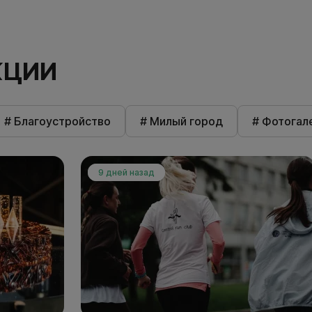
КЦИИ
# Благоустройство
# Милый город
# Фотогал
9 дней назад