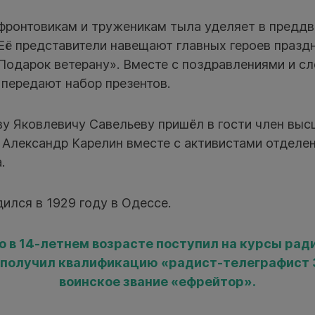
фронтовикам и труженикам тыла уделяет в преддв
Её представители навещают главных героев праздн
Подарок ветерану». Вместе с поздравлениями и с
 передают набор презентов.
у Яковлевичу Савельеву пришёл в гости член выс
 Александр Карелин вместе с активистами отделен
.
ился в 1929 году в Одессе.
о в 14-летнем возрасте поступил на курсы рад
а получил квалификацию «радист-телеграфист 3
воинское звание «ефрейтор».