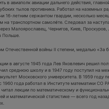
ть в авиаполк авиации дальнего действия, главно
боких тылов противника. Работал на наземных ра
чи 16-летним сержантом гвардии, несколько меся
м на транспортном самолёте. Следовал за насту
ерез Малоярославец, Чернигов, Киев, Проскуров, 
в Польше.
 Отечественной войны II степени, медалью «За б
ции в августе 1945 года Лев Яковлевич решил пол
чил среднюю школу и в 1947 году поступил на ме
культет Московского университета. В 1959 году п
с 1960 года работал в Институте математики СО Р
 читал лекции по математическому и функциональ
ей и математической статистике — всего год наза
х.