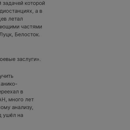
й задачей которой
диостанциях, а в
цев летал
пающими частями
Луцк, Белосток.
оевые заслуги».
учить
ханико-
ереехал в
АН, много лет
ному анализу,
д ушёл на