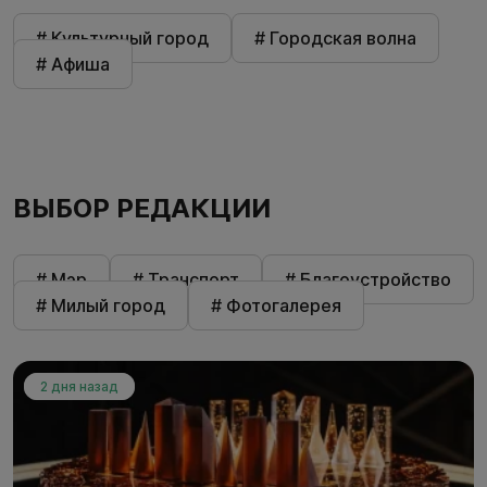
# Культурный город
# Городская волна
# Афиша
ВЫБОР РЕДАКЦИИ
# Мэр
# Транспорт
# Благоустройство
# Милый город
# Фотогалерея
2 дня назад