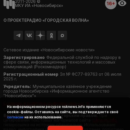
2011-2026 ©
16+
МКУ ИА «Новосибирск»
О ПРОЕКТЕ
РАДИО «ГОРОДСКАЯ ВОЛНА»
Сетевое издание «Новосибирские новости»
Зарегистрировано
Федеральной службой по надзору в
сфере связи,
информационных технологий и массовых
коммуникаций (Роскомнадзор)
Регистрационный номер
Эл № ФС77-89763 от 08 июля
2025 г.
Учредитель:
Муниципальное казённое учреждение
города Новосибирска «Информационное агентство
"Новосибирск"»
Согласие и политика конфиденциальности
На информационном ресурсе
nsknews.info
применяются
cookie-файлы. Оставаясь на сайте, вы подтверждаете своё
Весь контент защищён авторским правом.
При
согласие
на их использование.
цитировании текстовых материалов сайта
nsknews.info
гиперссылка на источник обязательна. Использование
видео, инфографики и фотоматериалов издания допустимо