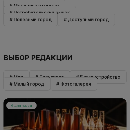
# Медицина в городе
# Потребительский рынок
# Полезный город
# Доступный город
ВЫБОР РЕДАКЦИИ
# Мэр
# Транспорт
# Благоустройство
# Милый город
# Фотогалерея
4 дня назад